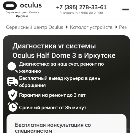
+7 (395) 278-33-61
Сервисный центр Oculus
в
Ежедневно с 9:00 до 21:00
Иркутске
Сервисный центр Oculus
Каталог устройств
Ремон
Диагностика vr системы
Oculus Half Dome 3 в Иркутске
Диагностика за наш счет, ремонт по
желанию
Бесплатный выезд курьера в день
обращения
Гарантия на ремонт до 3 лет
Срочный ремонт от 35 минут
Бесплатная консультация со
специалистом