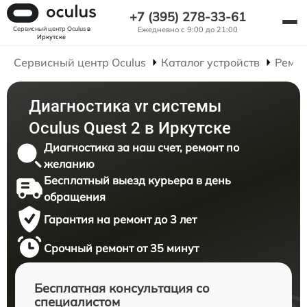
+7 (395) 278-33-61
Сервисный центр Oculus
в
Ежедневно с 9:00 до 21:00
Иркутске
Сервисный центр Oculus
Каталог устройств
Ремон
Диагностика vr системы
Oculus Quest 2 в Иркутске
Диагностика за наш счет, ремонт по
желанию
Бесплатный выезд курьера в день
обращения
Гарантия на ремонт до 3 лет
Срочный ремонт от 35 минут
Бесплатная консультация со
специалистом